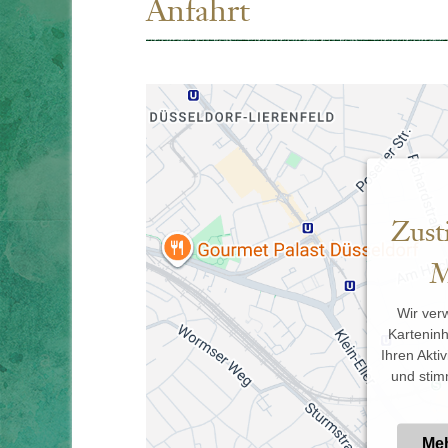
Anfahrt
Zust
M
Wir ver
Karteninh
Ihren Akti
und stim
Meh