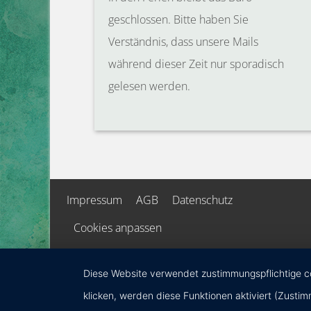
geschlossen. Bitte haben Sie
Verständnis, dass un
se
r
e
Mails
während dieser Zeit nur sporadisch
g
e
les
e
n
werden.
Impressum
AGB
Datenschutz
Cookies anpassen
Diese Website verwendet zustimmungspflichtige coo
klicken, werden diese Funktionen aktiviert (Zusti