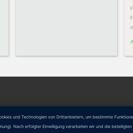
F
F
i
kies und Technologien von Drittanbietern, um bestimmte Funktionen z
mmung). Nach erfolgter Einwilligung verarbeiten wir und die beteilig