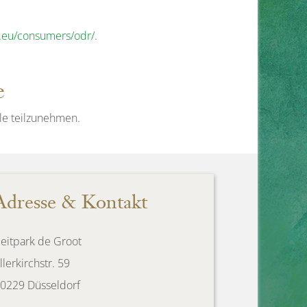
a.eu/consumers/odr/
.
e
lle teilzunehmen.
Adresse & Kontakt
eitpark de Groot
llerkirchstr. 59
0229 Düsseldorf